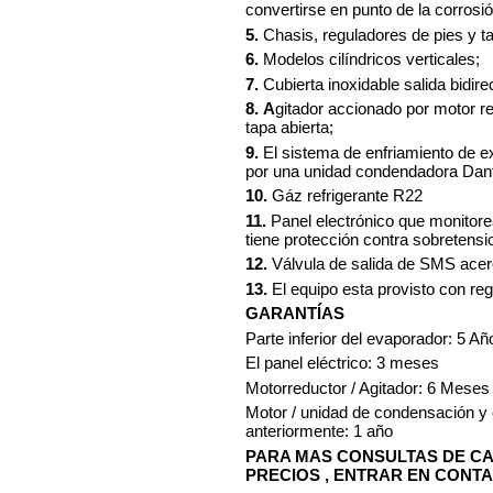
convertirse en punto de la corrosió
5.
Chasis, reguladores de pies y t
6.
Modelos cilíndricos verticales;
7.
Cubierta inoxidable salida bidirec
8.
A
gitador accionado por motor re
tapa abierta;
9.
El sistema de enfriamiento de ex
por una unidad condendadora Dan
10.
Gáz refrigerante R22
11.
Panel electrónico que monitorea
tiene protección contra sobretensi
12.
Válvula de salida de SMS acer
13.
El equipo esta provisto con reg
GARANTÍAS
Parte inferior del evaporador: 5 Añ
El panel eléctrico: 3 meses
Motorreductor / Agitador: 6 Meses
Motor / unidad de condensación 
anteriormente: 1 año
PARA MAS CONSULTAS DE CA
PRECIOS , ENTRAR EN CONTA