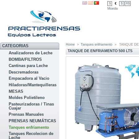
€
$
$
R$
Moeda
Home
>
Tanques enfriamento
>
TANQUE DE
CATEGORIAS
TANQUE DE ENFRIAMENTO 500 LTS
Analizadores de Leche
BOMBA/FILTROS
Cantinas para Leche
Descremadoras
Empacadora al Vacio
Hiladoras/Mantequilleras
MESAS
Moldes Polietileno
Pasteurizadoras / Tinas
Cuajar
Prensas Manuales
PRENSAS NEUMÁTICAS
Tanques enfriamento
Tanques Recolecion de
Leche