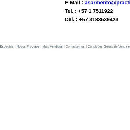
E-Mail :
asarmento@pract
Tel. : +57 1 7511922
Cel. : +57 3183539423
Especiais
Novos Produtos
Mais Vendidos
Contacte-nos
Condições Gerais de Venda e