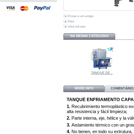
Enviar a um amigo
Print
View full size
NA MESMA CATEGORIA
TANQUE DE...
MORE INFO
COMENTÁRIOS
TANQUE ENFRIAMENTO CAPAC
1.
Recubrimiento termoplástico excl
alta resistencia y fácil limpieza;
2.
Parte interna, eje, hélice y la vá
3.
Aislamiento térmico con un gros
4.
No tienen, en todo su extrutura,